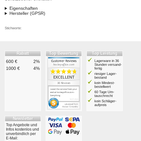
Eigenschaften
Hersteller (GPSR)
Stichworte:
Rabatt
Top Bewertung
Top Leistung
600 €
2%
Lagerware in 36
Stunden ver­sand­
1000 €
4%
fertig
riesiger Lager­
bestand
kein Mindest­
bestell­wert
60 Tage Um­
tausch­recht
kein Schläger­
aufpreis
Newsletter
Top Angebote und
Infos kostenlos und
unverbindlich per
E-Mail: