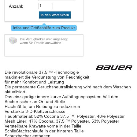
Anzahl
:
In den Warenkorb
Infos und Größenhilfe zum Produkt
Die Verfügbarkeit wird angezeigt,
wenn Sie Details auswählen.
Die revolutionäre 37.5 ™ -Technologie
maximiert die Verdunstung von Feuchtigkeit
für mehr Komfort und Leistung
Die permanente Geruchsneutralisierung wird nach dem Waschen
aktualisiert
Das einzigartige innere kurze Aufhängungssystem hält den
Becher sicher an Ort und Stelle
Flachnähte, um Reibung zu reduzieren
Verstärkte 3-D-Klettverschlüsse
Hauptmaterial: 52% Cocona 37.5 ™, Polyester, 48% Polyester
Mesh Liner: 47% Cocona, 37,5 ™ Polyester, 53% Polyester
Verstellbare Krawatte vorne in der Taille
Schließfachschlaufe in der hinteren Taille
Schutzbecher enthalten