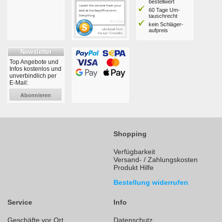
bestell­wert
60 Tage Um­
tausch­recht
kein Schläger­
aufpreis
Newsletter
Top Angebote und
Infos kostenlos und
unverbindlich per
E-Mail:
Abonnieren
Shopping
Verfügbarkeit
Versand- / Zahlungskosten
Produkt Hilfe
Bestellung widerrufen
Service
Info
Geschäfte vor Ort
Datenschutz