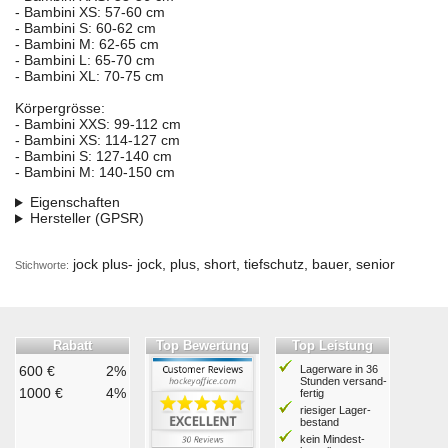
- Bambini XS: 57-60 cm
- Bambini S: 60-62 cm
- Bambini M: 62-65 cm
- Bambini L: 65-70 cm
- Bambini XL: 70-75 cm
Körpergrösse:
- Bambini XXS: 99-112 cm
- Bambini XS: 114-127 cm
- Bambini S: 127-140 cm
- Bambini M: 140-150 cm
Eigenschaften
Hersteller (GPSR)
jock plus- jock, plus, short, tiefschutz, bauer, senior
Stichworte:
Rabatt
Top Bewertung
Top Leistung
600 €
2%
Lagerware in 36
Stunden ver­sand­
1000 €
4%
fertig
riesiger Lager­
bestand
kein Mindest­