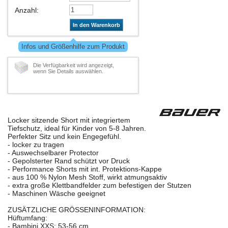
Anzahl
:
In den Warenkorb
Infos und Größenhilfe zum Produkt
Die Verfügbarkeit wird angezeigt,
wenn Sie Details auswählen.
Locker sitzende Short mit integriertem
Tiefschutz, ideal für Kinder von 5-8 Jahren.
Perfekter Sitz und kein Engegefühl.
- locker zu tragen
- Auswechselbarer Protector
- Gepolsterter Rand schützt vor Druck
- Performance Shorts mit int. Protektions-Kappe
- aus 100 % Nylon Mesh Stoff, wirkt atmungsaktiv
- extra große Klettbandfelder zum befestigen der Stutzen
- Maschinen Wäsche geeignet
ZUSÄTZLICHE GRÖSSENINFORMATION:
Hüftumfang:
- Bambini XXS: 53-56 cm