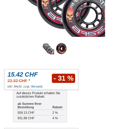
15.42 CHF
- 31 %
22.32 CHF
*
inkl. MwSt. zzgl.
Versand
Auf dieses Produkt erhalten Sie
zusätzlichen Rabatt:
ab Summe Ihrer
Bestellung
Rabatt
559.13 CHF
2 %
931.88 CHF
4 %