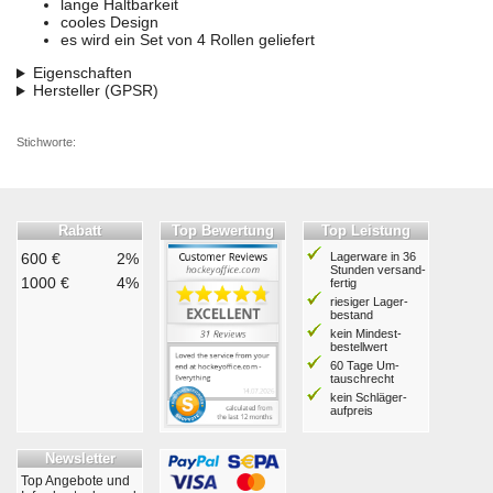
lange Haltbarkeit
cooles Design
es wird ein Set von 4 Rollen geliefert
Eigenschaften
Hersteller (GPSR)
Stichworte:
Rabatt
Top Bewertung
Top Leistung
600 €
2%
Lagerware in 36
Stunden ver­sand­
1000 €
4%
fertig
riesiger Lager­
bestand
kein Mindest­
bestell­wert
60 Tage Um­
tausch­recht
kein Schläger­
aufpreis
Newsletter
Top Angebote und